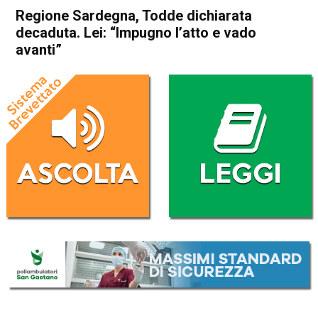
Regione Sardegna, Todde dichiarata
decaduta. Lei: “Impugno l’atto e vado
avanti”
Home
Politica Italia
Politica Italia
Regione Sardegna, Todde
dichiarata decaduta. Lei:
“Impugno l’atto e vado
avanti”
Da
Redazione Nazionale
4 Gennaio 2025
(aggiornato il
4 Gennaio 2025 22:26
)