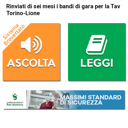
Rinviati di sei mesi i bandi di gara per la Tav
Torino-Lione
Home
Politica Italia
Politica Italia
Rinviati di sei mesi i bandi di
gara per la Tav Torino-Lione
Da
Redazione Nazionale
10 Marzo 2019
(aggiornato il
10 Marzo 2019 16:04
)
ASCOLTA L'AUDIO
Lettore
00:00
00:00