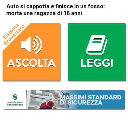
Auto si cappotta e finisce in un fosso:
morta una ragazza di 18 anni
Home
Veneto
Cronaca
In Evidenza
Veneto
Auto si cappotta e finisce in
un fosso: morta una ragazza
di 18 anni
Da
Redazione
10 Marzo 2019
(aggiornato il
10 Marzo 2019 14:05
)
ASCOLTA L'AUDIO