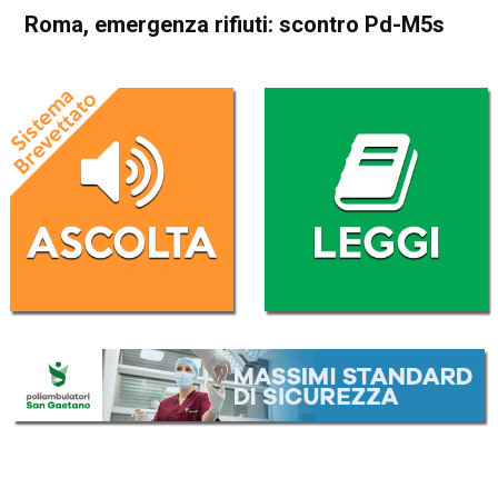
Roma, emergenza rifiuti: scontro Pd-M5s
Home
Politica Italia
Politica Italia
Roma, emergenza rifiuti:
scontro Pd-M5s
Da
Redazione Nazionale
9 Maggio 2017
(aggiornato il
9 Maggio 2017 14:28
)
ASCOLTA L'AUDIO
Lettore
00:00
00:00