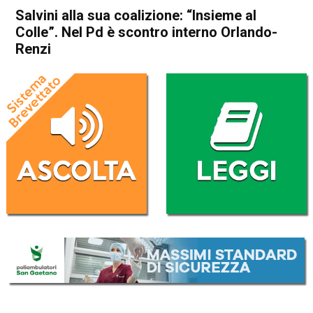
Salvini alla sua coalizione: “Insieme al
Colle”. Nel Pd è scontro interno Orlando-
Renzi
Home
Politica Italia
Politica Italia
Salvini alla sua coalizione:
“Insieme al Colle”. Nel Pd è
scontro interno Orlando-
Renzi
Da
Redazione Nazionale
6 Aprile 2018
(aggiornato il
6 Aprile 2018 21:16
)