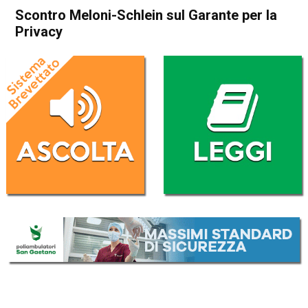
Scontro Meloni-Schlein sul Garante per la
Privacy
Home
Politica Italia
Politica Italia
Scontro Meloni-Schlein sul
Garante per la Privacy
Da
Redazione Nazionale
11 Novembre 2025
(aggiornato il
11 Novembre 2025 11:11
)
ASCOLTA L'AUDIO
Lettore
00:00
00:00