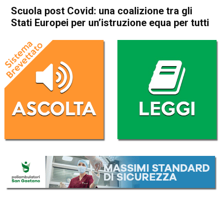
Scuola post Covid: una coalizione tra gli
Stati Europei per un’istruzione equa per tutti
Home
Politica Italia
Politica Italia
Scuola post Covid: una
coalizione tra gli Stati Europei
per un’istruzione equa per
tutti
Da
Redazione Nazionale
31 Agosto 2020
(aggiornato il
31 Agosto 2020 19:36
)