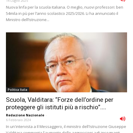
14 Luglio 2025
Nuova linfa per la scuola italiana. O meglio, nuovi professori: ben
54mila in pù per l’anno scolastico 2025/2026. Li ha annunciato il
Ministro dell’Istruzione...
Politica Italia
Scuola, Valditara: “Forze dell’ordine per
proteggere gli istituti più a rischio”....
Redazione Nazionale
-
6 Febbraio 2024
In un'intervista a Il Messaggero, il ministro dell'Istruzione Giuseppe
Valditara commenta l'aumento delle aggressioni agli insegnanti