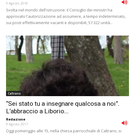
9 Agosto 2018
Svolta nel mondo dell'istruzione: il Consiglio dei ministri ha
approvato l'autorizzazione ad assumere, a tempo indeterminato,
sui posti effettivamente vacanti e disponibili, 57.322 unità...
Caltrano
“Sei stato tu a insegnare qualcosa a noi”.
L’abbraccio a Liborio...
Redazione
-
8 Agosto 2017
Oggi pomeriggio alle 15, nella chiesa parrocchiale di Caltrano, si