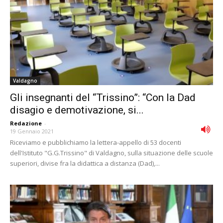
Valdagno
Gli insegnanti del “Trissino”: “Con la Dad
disagio e demotivazione, si...
Redazione
-
19 Gennaio 2021
Riceviamo e pubblichiamo la lettera-appello di 53 docenti
dell'Istituto "G.G.Trissino" di Valdagno, sulla situazione delle scuole
superiori, divise fra la didattica a distanza (Dad),...