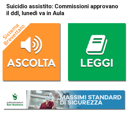
Suicidio assistito: Commissioni approvano
il ddl, lunedì va in Aula
Home
Politica Italia
Politica Italia
Suicidio assistito:
Commissioni approvano il
ddl, lunedì va in Aula
Da
Redazione Nazionale
10 Dicembre 2021
(aggiornato il
10 Dicembre 2021 11:41
)
ASCOLTA L'AUDIO