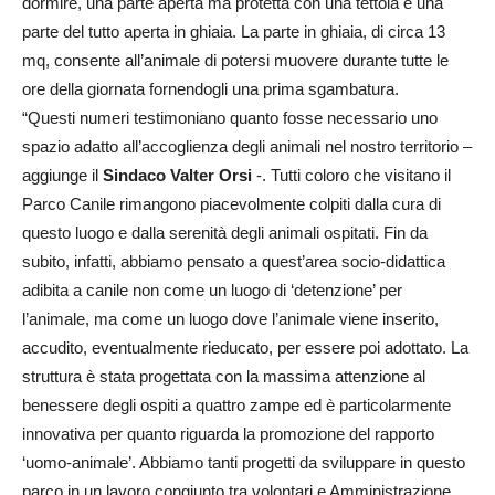
dormire, una parte aperta ma protetta con una tettoia e una
parte del tutto aperta in ghiaia. La parte in ghiaia, di circa 13
mq, consente all’animale di potersi muovere durante tutte le
ore della giornata fornendogli una prima sgambatura.
“Questi numeri testimoniano quanto fosse necessario uno
spazio adatto all’accoglienza degli animali nel nostro territorio –
aggiunge il
Sindaco
Valter Orsi
-. Tutti coloro che visitano il
Parco Canile rimangono piacevolmente colpiti dalla cura di
questo luogo e dalla serenità degli animali ospitati. Fin da
subito, infatti, abbiamo pensato a quest’area socio-didattica
adibita a canile non come un luogo di ‘detenzione’ per
l’animale, ma come un luogo dove l’animale viene inserito,
accudito, eventualmente rieducato, per essere poi adottato. La
struttura è stata progettata con la massima attenzione al
benessere degli ospiti a quattro zampe ed è particolarmente
innovativa per quanto riguarda la promozione del rapporto
‘uomo-animale’. Abbiamo tanti progetti da sviluppare in questo
parco in un lavoro congiunto tra volontari e Amministrazione