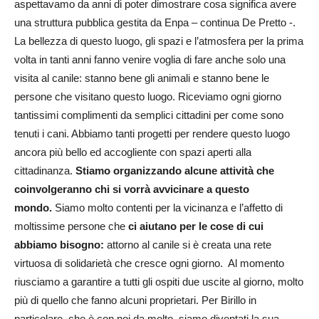
aspettavamo da anni di poter dimostrare cosa significa avere
una struttura pubblica gestita da Enpa – continua De Pretto -.
La bellezza di questo luogo, gli spazi e l’atmosfera per la prima
volta in tanti anni fanno venire voglia di fare anche solo una
visita al canile: stanno bene gli animali e stanno bene le
persone che visitano questo luogo. Riceviamo ogni giorno
tantissimi complimenti da semplici cittadini per come sono
tenuti i cani. Abbiamo tanti progetti per rendere questo luogo
ancora più bello ed accogliente con spazi aperti alla
cittadinanza.
Stiamo organizzando alcune attività che
coinvolgeranno chi si vorrà avvicinare a questo
mondo.
Siamo molto contenti per la vicinanza e l’affetto di
moltissime persone che
ci aiutano per le cose di cui
abbiamo bisogno:
attorno al canile si è creata una rete
virtuosa di solidarietà che cresce ogni giorno. Al momento
riusciamo a garantire a tutti gli ospiti due uscite al giorno, molto
più di quello che fanno alcuni proprietari. Per Birillo in
particolare, che è con noi da molto, siamo diventati la sua