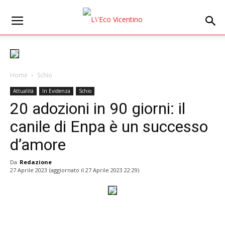
Home
Schio
Attualità
In Evidenza
Schio
20 adozioni in 90 giorni: il
canile di Enpa è un successo
d’amore
Da
Redazione
27 Aprile 2023
(aggiornato il
27 Aprile 2023 22:29
)