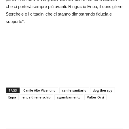
che ci porterà sempre più avanti. Ringrazio Enpa, il consigliere
Sterchele e i cittadini che ci stanno dimostrando fiducia e
supporto”.
TAGS
Canile Alto Vicentino
canile sanitario
dog therapy
Enpa
enpa thiene schio
sgambamento
Valter Orsi