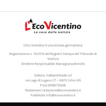
L’Eco Vicentino è una testata giornalistica
Registrazione n. 16/2016 del Registro Stampa del Tribunale di
Vicenza
Direttore Responsabile: Mariagrazia Bonollo
Editore: Valliland Radio srl
via Lago di Lugano 27 – 36015 Schio (VI)
P.Iva 03945720245
Redazione:
redazione@ecovicentino.it
Pubblicità:
info@ecovicentino.it