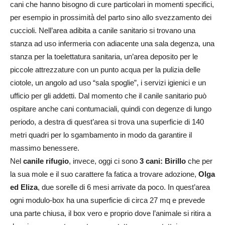
cani che hanno bisogno di cure particolari in momenti specifici,
per esempio in prossimità̀ del parto sino allo svezzamento dei
cuccioli. Nell’area adibita a canile sanitario si trovano una
stanza ad uso infermeria con adiacente una sala degenza, una
stanza per la toelettatura sanitaria, un’area deposito per le
piccole attrezzature con un punto acqua per la pulizia delle
ciotole, un angolo ad uso “sala spoglie”, i servizi igienici e un
ufficio per gli addetti. Dal momento che il canile sanitario può
ospitare anche cani contumaciali, quindi con degenze di lungo
periodo, a destra di quest’area si trova una superficie di 140
metri quadri per lo sgambamento in modo da garantire il
massimo benessere.
Nel
canile rifugio
, invece, oggi ci sono
3 cani:
Birillo
che per
la sua mole e il suo carattere fa fatica a trovare adozione,
Olga
ed Eliza
, due sorelle di 6 mesi arrivate da poco. In quest’area
ogni modulo-box ha una superficie di circa 27 mq e prevede
una parte chiusa, il box vero e proprio dove l’animale si ritira a