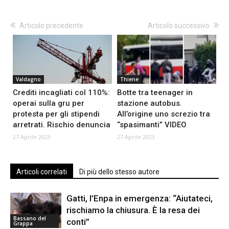
Articolo precedente
Articolo successivo
Valdagno
Thiene
Crediti incagliati col 110%:
Botte tra teenager in
operai sulla gru per
stazione autobus.
protesta per gli stipendi
All’origine uno screzio tra
arretrati. Rischio denuncia
“spasimanti” VIDEO
27 Aprile 2023
27 Aprile 2023
Articoli correlati
Di più dello stesso autore
Gatti, l’Enpa in emergenza: “Aiutateci,
rischiamo la chiusura. È la resa dei
Bassano del
conti”
Grappa