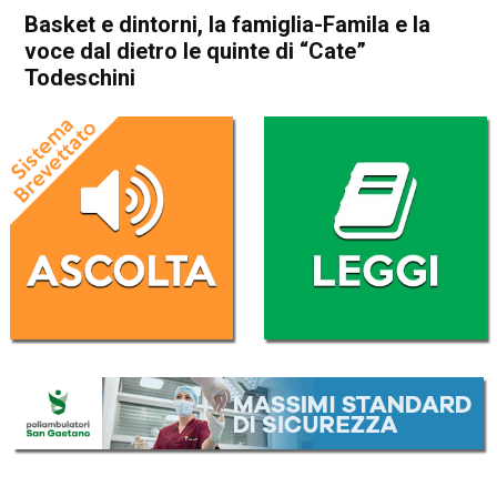
Basket e dintorni, la famiglia-Famila e la
voce dal dietro le quinte di “Cate”
Todeschini
Home
Schio
In Evidenza
Thiene
Sarcedo
Schio
Sport locale
Basket e dintorni, la famiglia-
Famila e la voce dal dietro le
quinte di “Cate” Todeschini
Da
Omar Dal Maso
9 Maggio 2023
(aggiornato il
9 Maggio 2023 12:19
)
ASCOLTA L'AUDIO