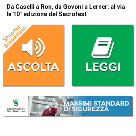
Da Caselli a Ron, da Govoni a Lerner: al via
la 10° edizione del Sacrofest
Home
Schio
Attualità
Cultura e spettacoli
In Evidenza
Schio
Da Caselli a Ron, da Govoni a
Lerner: al via la 10° edizione
del Sacrofest
Da
Gabriele Silvestri
24 Maggio 2025
(aggiornato il
2 Agosto 2025 12:03
)
ASCOLTA L'AUDIO