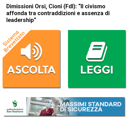
Dimissioni Orsi, Cioni (FdI): “Il civismo
affonda tra contraddizioni e assenza di
leadership”
Home
Schio
Attualità
In Evidenza
Schio
Dimissioni Orsi, Cioni (FdI): “Il
civismo affonda tra
contraddizioni e assenza di
leadership”
Da
Redazione
17 Febbraio 2026
(aggiornato il
17 Febbraio 2026 7:26
)