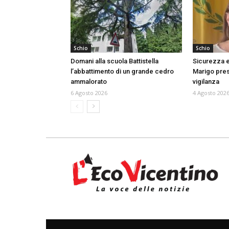
Schio
Schio
Domani alla scuola Battistella
Sicurezza e
l’abbattimento di un grande cedro
Marigo prese
ammalorato
vigilanza
6 Agosto 2026
4 Agosto 202