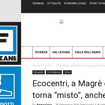
CRONACA
ATTUALITÀ
ECONOMIA LOCALE
SPORT LOCA
VICENZA
VAL LEOGRA
VALLE DELL’AGNO
Home
Schio
Ecocentri, a Magrè e Campagnola l’a
Attualità
In Evidenza
Schio
Ecocentri, a Magrè
torna “misto”, anc
Da
Redazione
-
28 Settembre 2020
(aggiornato il
28 Set