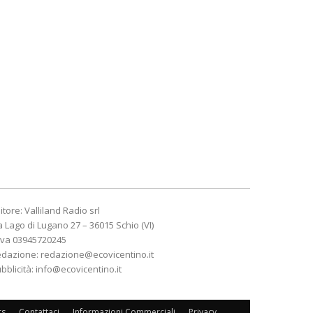
itore: Valliland Radio srl
a Lago di Lugano 27 – 36015 Schio (VI)
Iva 03945720245
edazione:
redazione@ecovicentino.it
bblicità:
info@ecovicentino.it
rs
Contattaci
Informazioni Commerciali
Privacy