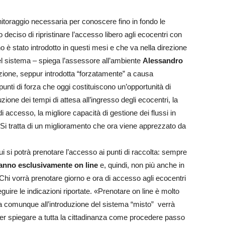
toraggio necessaria per conoscere fino in fondo le
deciso di ripristinare l’accesso libero agli ecocentri con
 è stato introdotto in questi mesi e che va nella direzione
el sistema – spiega l’assessore all’ambiente
Alessandro
zione, seppur introdotta “forzatamente” a causa
unti di forza che oggi costituiscono un’opportunità di
ione dei tempi di attesa all’ingresso degli ecocentri, la
di accesso, la migliore capacità di gestione dei flussi in
i. Si tratta di un miglioramento che ora viene apprezzato da
i si potrà prenotare l’accesso ai punti di raccolta: sempre
eranno esclusivamente on line
e, quindi, non più anche in
 Chi vorrà prenotare giorno e ora di accesso agli ecocentri
guire le indicazioni riportate. «Prenotare on line è molto
a comunque all’introduzione del sistema “misto” verrà
per spiegare a tutta la cittadinanza come procedere passo