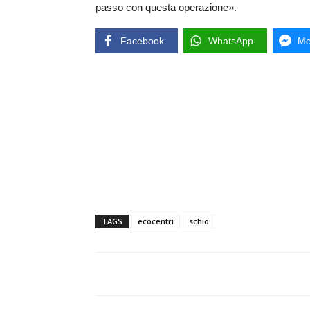
passo con questa operazione».
Facebook
WhatsApp
Me
TAGS
ecocentri
schio