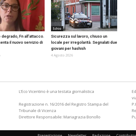
Schio
 degrado, Fn all’attacco.
Sicurezza sul lavoro, chiuso un
nta il nuovo servizio di
locale per irregolarità. Segnalati due
giovani per hashish
6
4 Agosto 2026
L’Eco Vicentino è una testata giornalistica
Ed
vi
Registrazione n. 16/2016 del Registro Stampa del
P.
Tribunale di Vicenza
R
Direttore Responsabile: Mariagrazia Bonollo
Pu
Presentazione
Newsletter
Redazione
Contributo