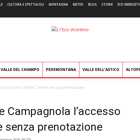
LE
CULTURA E SPETTACOLI
MONTAGNA
METEO
BLOG
STORIE
ECO ENERGETI
L'Eco
Vicentino
VALLE DEL CHIAMPO
PEDEMONTANA
VALLE DELL’ASTICO
ALTOP
ccesso torna “misto”, anche senza prenotazione
 e Campagnola l’accesso
he senza prenotazione
tembre 2020 19:27
)