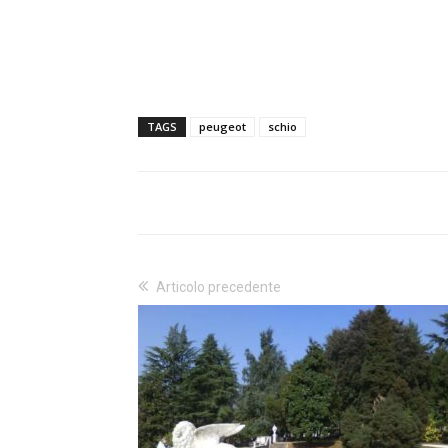
TAGS
peugeot
schio
Articolo precedente