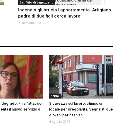
San Vito di Leguzzano
i
Incendio gli brucia l’appartamento. Artigiano
padre di due figli cerca lavoro
9 Dicembre 2017
Schio
 degrado, Fn all’attacco.
Sicurezza sul lavoro, chiuso un
nta il nuovo servizio di
locale per irregolarità. Segnalati due
giovani per hashish
6
4 Agosto 2026