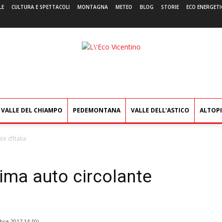
LE
CULTURA E SPETTACOLI
MONTAGNA
METEO
BLOG
STORIE
ECO ENERGETI
L'Eco
Vicentino
VALLE DEL CHIAMPO
PEDEMONTANA
VALLE DELL’ASTICO
ALTOP
e d’Italia
rima auto circolante
bre 2017 14:10
)