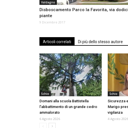
Valdagno
Disboscamento Parco la Favorita, via dodic
piante
9 Dicembre 2017
Articoli correlati
Di più dello stesso autore
Schio
Schio
Domani alla scuola Battistella
Sicurezza e
l’abbattimento di un grande cedro
Marigo prese
ammalorato
vigilanza
6 Agosto 2026
4 Agosto 202