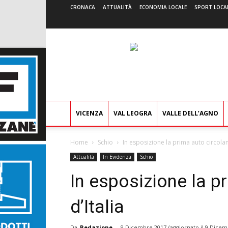
CRONACA
ATTUALITÀ
ECONOMIA LOCALE
SPORT LOCA
VICENZA
VAL LEOGRA
VALLE DELL’AGNO
Home
Schio
In esposizione la prima auto circolant
Attualità
In Evidenza
Schio
In esposizione la p
d’Italia
Da
Redazione
-
9 Dicembre 2017
(aggiornato il
9 Dicem