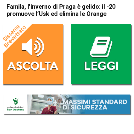
Famila, l’inverno di Praga è gelido: il -20
promuove l’Usk ed elimina le Orange
Home
Schio
In Evidenza
Schio
Sport locale
Famila, l’inverno di Praga è
gelido: il -20 promuove l’Usk
ed elimina le Orange
Da
Omar Dal Maso
7 Marzo 2024
(aggiornato il
7 Marzo 2024 16:06
)
ASCOLTA L'AUDIO