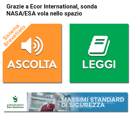
Grazie a Ecor International, sonda
NASA/ESA vola nello spazio
Home
Schio
Attualità
In Evidenza
Schio
Grazie a Ecor International,
sonda NASA/ESA vola nello
spazio
Da
Redazione
19 Febbraio 2020
(aggiornato il
19 Febbraio 2020 12:53
)
ASCOLTA L'AUDIO