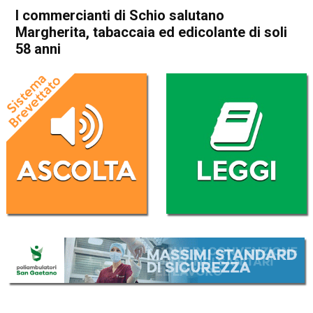
I commercianti di Schio salutano
Margherita, tabaccaia ed edicolante di soli
58 anni
Home
Schio
Cronaca
In Evidenza
Schio
I commercianti di Schio
salutano Margherita,
tabaccaia ed edicolante di
soli 58 anni
Da
Omar Dal Maso
6 Marzo 2020
(aggiornato il
6 Marzo 2020 19:27
)