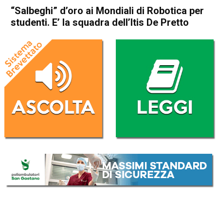
“Salbeghi” d’oro ai Mondiali di Robotica per
studenti. E’ la squadra dell’Itis De Pretto
Home
Schio
Attualità
In Evidenza
Schio
“Salbeghi” d’oro ai Mondiali di
Robotica per studenti. E’ la
squadra dell’Itis De Pretto
Da
Redazione
29 Giugno 2021
(aggiornato il
29 Giugno 2021 18:59
)
ASCOLTA L'AUDIO