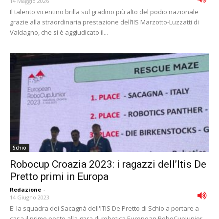
14 Maggio 2026
Il talento vicentino brilla sul gradino più alto del podio nazionale
grazie alla straordinaria prestazione dell’IIS Marzotto-Luzzatti di
Valdagno, che si è aggiudicato il...
Schio
Robocup Croazia 2023: i ragazzi dell’Itis De
Pretto primi in Europa
Redazione
-
14 Giugno 2023
E' la squadra dei Sacagnà dell'ITIS De Pretto di Schio a portare a
casa il primo posto alla gara di robotica European RoboCupJunior