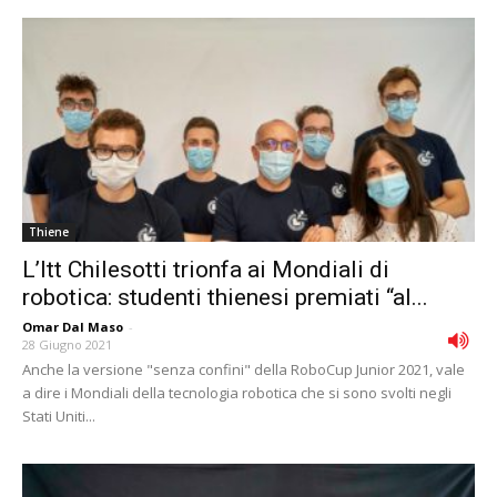
Thiene
L’Itt Chilesotti trionfa ai Mondiali di
robotica: studenti thienesi premiati “al...
Omar Dal Maso
-
28 Giugno 2021
Anche la versione "senza confini" della RoboCup Junior 2021, vale
a dire i Mondiali della tecnologia robotica che si sono svolti negli
Stati Uniti...