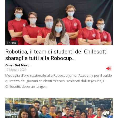
Thiene
Robotica, il team di studenti del Chilesotti
sbaraglia tutti alla Robocup...
Omar Dal Maso
-
17 Maggio 2021
Medaglia d'oro nazionale alla Robocup Junior Academy per il baldo
quintetto dei giovani studenti thienesi schierati dall'Itt (ex Itis) G.
Chilesotti, dopo un lungo...