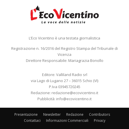
L’Eco Vicentino è una testata giornalistica
Registrazione n. 16/2016 del Registro Stampa del Tribunale di
Vicenza
Direttore Responsabile: Mariagrazia Bonollo
Editore: Valliland Radio srl
via Lago di Lugano 27 – 36015 Schio (VI)
P.Iva 03945720245
Redazione:
redazione@ecovicentino.it
Pubblicità:
info@ecovicentino.it
Presentazione
Newsletter
Redazione
Contributors
Contattaci
Informazioni Commerciali
Privacy