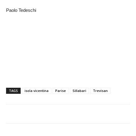
Paolo Tedeschi
TAGS
isola vicentina
Parise
Sillabari
Trevisan