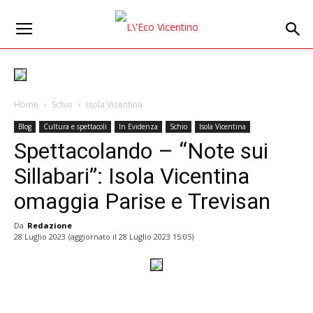
Home
Schio
Isola Vicentina
Blog
Cultura e spettacoli
In Evidenza
Schio
Isola Vicentina
Spettacolando – “Note sui
Sillabari”: Isola Vicentina
omaggia Parise e Trevisan
Da
Redazione
28 Luglio 2023
(aggiornato il
28 Luglio 2023 15:05
)