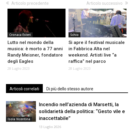
Articolo precedente
Articolo successivo
Cronaca Esteri
Schio
Lutto nel mondo della
Si apre il festival musicale
musica: è morto a 77 anni
in Fabbrica Alta nel
Randy Meisner, fondatore
weekend. Artisti live “a
degli Eagles
raffica” nel parco
28 Luglio 2023
28 Luglio 2023
Articoli correlati
Di più dello stesso autore
Incendio nell’azienda di Marsetti, la
solidarietà della politica: “Gesto vile e
inaccettabile”
Isola Vicentina
13 Luglio 2026