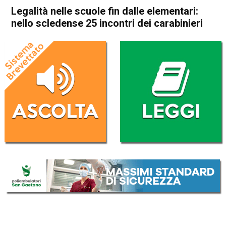
Legalità nelle scuole fin dalle elementari:
nello scledense 25 incontri dei carabinieri
Home
Schio
Attualità
In Evidenza
Schio
Legalità nelle scuole fin dalle
elementari: nello scledense
25 incontri dei carabinieri
Da
Mariagrazia Bonollo
16 Maggio 2023
(aggiornato il
16 Maggio 2023 19:22
)
ASCOLTA L'AUDIO