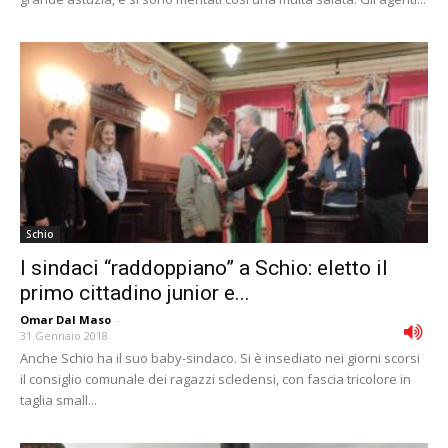
Schio
I sindaci “raddoppiano” a Schio: eletto il
primo cittadino junior e...
Omar Dal Maso
-
31 Gennaio 2018
Anche Schio ha il suo baby-sindaco. Si è insediato nei giorni scorsi
il consiglio comunale dei ragazzi scledensi, con fascia tricolore in
taglia small...