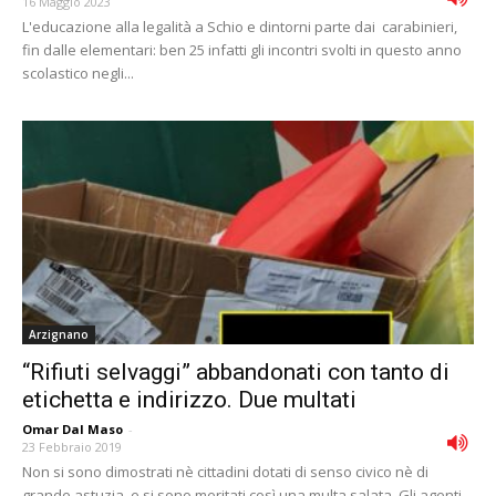
16 Maggio 2023
L'educazione alla legalità a Schio e dintorni parte dai carabinieri,
fin dalle elementari: ben 25 infatti gli incontri svolti in questo anno
scolastico negli...
Arzignano
“Rifiuti selvaggi” abbandonati con tanto di
etichetta e indirizzo. Due multati
Omar Dal Maso
-
23 Febbraio 2019
Non si sono dimostrati nè cittadini dotati di senso civico nè di
grande astuzia, e si sono meritati così una multa salata. Gli agenti...