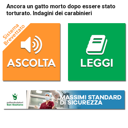
Ancora un gatto morto dopo essere stato
torturato. Indagini dei carabinieri
Home
Schio
Malo
Cronaca
In Evidenza
Schio
Malo
Ancora un gatto morto dopo
essere stato torturato.
Indagini dei carabinieri
Da
Omar Dal Maso
7 Dicembre 2017
(aggiornato il
8 Dicembre 2017 20:23
)
ASCOLTA L'AUDIO