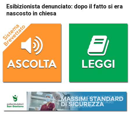
Esibizionista denunciato: dopo il fatto si era
nascosto in chiesa
Home
Schio
Malo
Cronaca
In Evidenza
Schio
Malo
Esibizionista denunciato:
dopo il fatto si era nascosto
in chiesa
Da
Mariagrazia Bonollo
29 Maggio 2018
(aggiornato il
29 Maggio 2018 18:37
)
ASCOLTA L'AUDIO