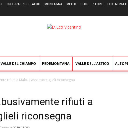
LE
CULTURA E SPETTACOLI
MONTAGNA
METEO
BLOG
STORIE
ECO ENERGETI
L'Eco
Vicentino
VALLE DEL CHIAMPO
PEDEMONTANA
VALLE DELL’ASTICO
ALTOP
e rifiuti a Malo. L’assessore glieli riconsegna
usivamente rifiuti a
lieli riconsegna
Gennaio 2019 13:26
)