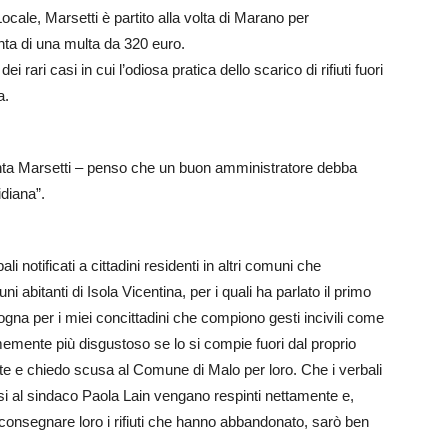
ocale, Marsetti è partito alla volta di Marano per
unta di una multa da 320 euro.
dei rari casi in cui l’odiosa pratica dello scarico di rifiuti fuori
a.
nta Marsetti – penso che un buon amministratore debba
idiana”.
i notificati a cittadini residenti in altri comuni che
uni abitanti di Isola Vicentina, per i quali ha parlato il primo
na per i miei concittadini che compiono gesti incivili come
rmemente più disgustoso se lo si compie fuori dal proprio
 e chiedo scusa al Comune di Malo per loro. Che i verbali
rsi al sindaco Paola Lain vengano respinti nettamente e,
onsegnare loro i rifiuti che hanno abbandonato, sarò ben