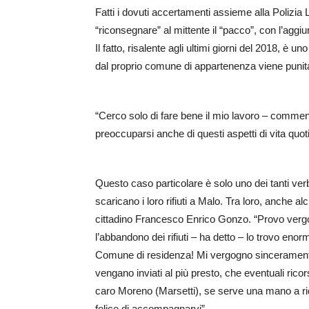
Fatti i dovuti accertamenti assieme alla Polizia L
“riconsegnare” al mittente il “pacco”, con l’aggi
Il fatto, risalente agli ultimi giorni del 2018, è uno 
dal proprio comune di appartenenza viene punit
“Cerco solo di fare bene il mio lavoro – comme
preoccuparsi anche di questi aspetti di vita quot
Questo caso particolare è solo uno dei tanti verbal
scaricano i loro rifiuti a Malo. Tra loro, anche alc
cittadino Francesco Enrico Gonzo. “Provo vergog
l’abbandono dei rifiuti – ha detto – lo trovo eno
Comune di residenza! Mi vergogno sinceramente
vengano inviati al più presto, che eventuali rico
caro Moreno (Marsetti), se serve una mano a ric
felice di accompagnarvi”.