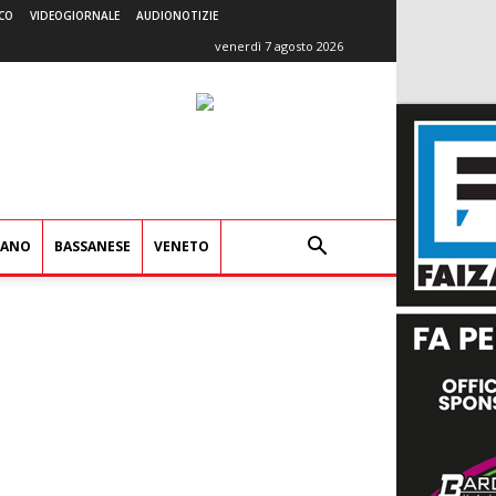
CO
VIDEOGIORNALE
AUDIONOTIZIE
venerdì 7 agosto 2026
IANO
BASSANESE
VENETO