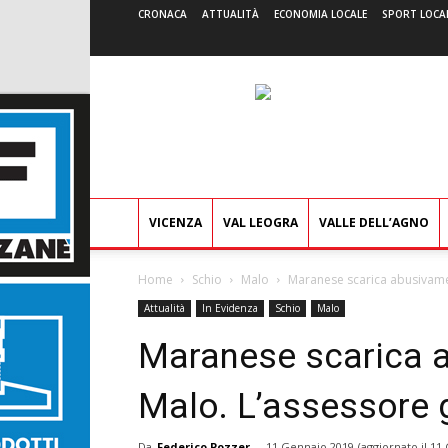
CRONACA
ATTUALITÀ
ECONOMIA LOCALE
SPORT LOCA
VICENZA
VAL LEOGRA
VALLE DELL’AGNO
Home
Schio
Malo
Maranese scarica abusivament
Attualità
In Evidenza
Schio
Malo
Maranese scarica ab
Malo. L’assessore g
Da
Federico Pozzer
-
11 Gennaio 2019
(aggiornato il
11 