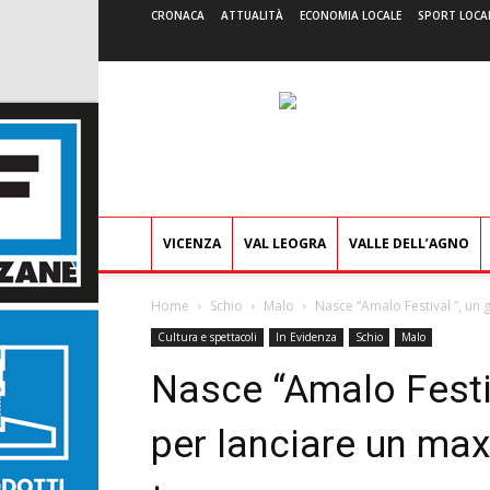
CRONACA
ATTUALITÀ
ECONOMIA LOCALE
SPORT LOCA
VICENZA
VAL LEOGRA
VALLE DELL’AGNO
Home
Schio
Malo
Nasce “Amalo Festival “, un g
Cultura e spettacoli
In Evidenza
Schio
Malo
Nasce “Amalo Festiv
per lanciare un max