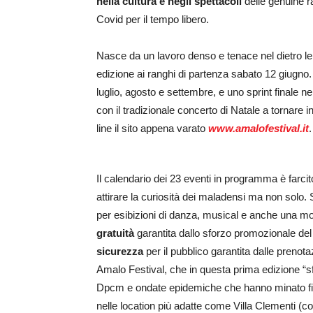
nella
cultura e negli spettacoli
delle genuine ra
Covid per il tempo libero.
Nasce da un lavoro denso e tenace nel dietro l
edizione ai ranghi di partenza sabato 12 giugno.
luglio, agosto e settembre, e uno sprint finale ne
con il tradizionale concerto di Natale a tornare in
line il sito appena varato
www.amalofestival.it
.
Il calendario dei 23 eventi in programma è farcit
attirare la curiosità dei maladensi ma non solo. 
per esibizioni di danza, musical e anche una most
gratuità
garantita dallo sforzo promozionale del 
sicurezza
per il pubblico garantita dalle prenota
Amalo Festival, che in questa prima edizione “sfor
Dpcm e ondate epidemiche che hanno minato fino 
nelle location più adatte come Villa Clementi (c