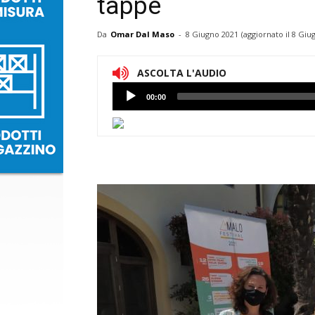
tappe
Da
Omar Dal Maso
-
8 Giugno 2021
(aggiornato il
8 Giu
ASCOLTA L'AUDIO
Lettore
00:00
Audio