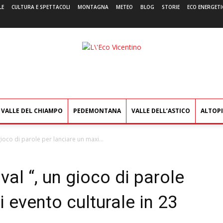
LE
CULTURA E SPETTACOLI
MONTAGNA
METEO
BLOG
STORIE
ECO ENERGETI
L'Eco
Vicentino
VALLE DEL CHIAMPO
PEDEMONTANA
VALLE DELL’ASTICO
ALTOP
ioco di parole per lanciare un maxi...
al “, un gioco di parole
i evento culturale in 23