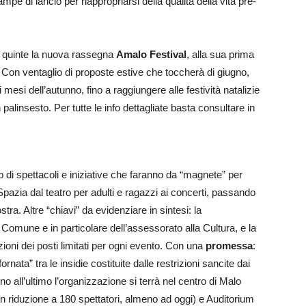
mpe di lancio per riappropriarsi della qualità della vita pre-
e quinte la nuova rassegna
Amalo Festival
, alla sua prima
 Con ventaglio di proposte estive che toccherà di giugno,
i mesi dell’autunno, fino a raggiungere alle festività natalizie
 palinsesto. Per tutte le info dettagliate basta consultare in
o di spettacoli e iniziative che faranno da “magnete” per
Spazia dal teatro per adulti e ragazzi ai concerti, passando
ra. Altre “chiavi” da evidenziare in sintesi: la
Comune e in particolare dell’assessorato alla Cultura, e la
zioni dei posti limitati per ogni evento. Con una
promessa
:
nata” tra le insidie costituite dalle restrizioni sancite dai
all’ultimo l’organizzazione si terrà nel centro di Malo
on riduzione a 180 spettatori, almeno ad oggi) e Auditorium