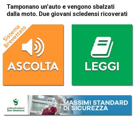
Tamponano un’auto e vengono sbalzati
dalla moto. Due giovani scledensi ricoverati
Home
Schio
Malo
Cronaca
In Evidenza
Schio
Malo
Tamponano un’auto e
vengono sbalzati dalla moto.
Due giovani scledensi
ricoverati
Da
Omar Dal Maso
27 Ottobre 2018
(aggiornato il
27 Ottobre 2018 14:16
)