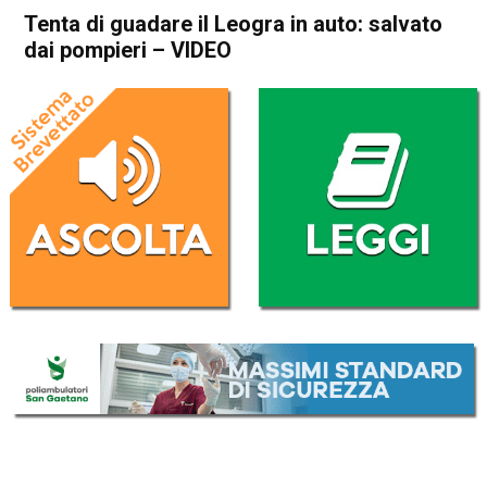
Tenta di guadare il Leogra in auto: salvato
dai pompieri – VIDEO
Home
Schio
Malo
Cronaca
In Evidenza
Schio
Malo
Tenta di guadare il Leogra in
auto: salvato dai pompieri –
VIDEO
Da
Redazione
9 Dicembre 2020
(aggiornato il
10 Dicembre 2020 12:30
)
ASCOLTA L'AUDIO