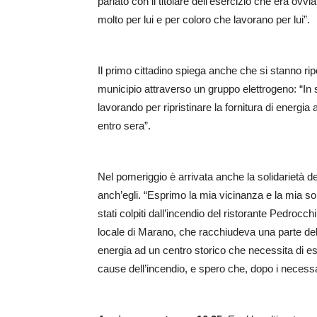
parlato con il titolare dell’esercizio che era o
molto per lui e per coloro che lavorano per lui”.
Il primo cittadino spiega anche che si stanno ri
municipio attraverso un gruppo elettrogeno: “In s
lavorando per ripristinare la fornitura di energi
entro sera”.
Nel pomeriggio è arrivata anche la solidarietà d
anch’egli. “Esprimo la mia vicinanza e la mia soli
stati colpiti dall’incendio del ristorante Pedrocc
locale di Marano, che racchiudeva una parte dell
energia ad un centro storico che necessita di e
cause dell’incendio, e spero che, dopo i necessari 