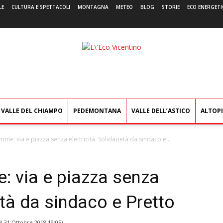
LE
CULTURA E SPETTACOLI
MONTAGNA
METEO
BLOG
STORIE
ECO ENERGETI
L'Eco
Vicentino
VALLE DEL CHIAMPO
PEDEMONTANA
VALLE DELL’ASTICO
ALTOP
mme: via e piazza senza elettricità. Solidarietà da sindaco e...
: via e piazza senza
ietà da sindaco e Pretto
il
31 Ottobre 2018 19:05
)