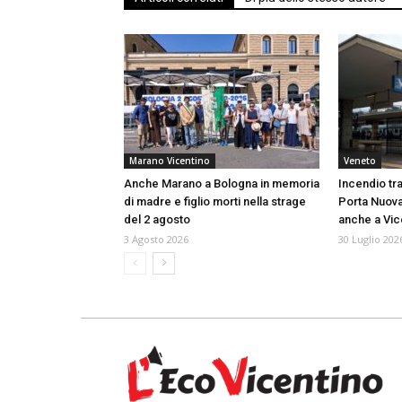
Marano Vicentino
Veneto
Anche Marano a Bologna in memoria
Incendio tra
di madre e figlio morti nella strage
Porta Nuova
del 2 agosto
anche a Vi
3 Agosto 2026
30 Luglio 202