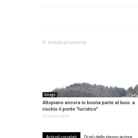
Articolo precedente
Asiago
Altopiano ancora in buona parte al buio: a
rischio il ponte “turistico”
31 Ottobre 2018
Articoli correlati
Di più dello stesso autore