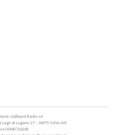
itore: Valliland Radio srl
a Lago di Lugano 27 – 36015 Schio (VI)
Iva 03945720245