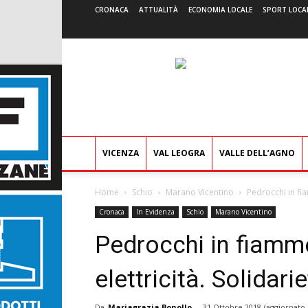
CRONACA
ATTUALITÀ
ECONOMIA LOCALE
SPORT LOCA
VICENZA
VAL LEOGRA
VALLE DELL’AGNO
Home
Schio
Marano Vicentino
Pedrocchi in fia
Cronaca
In Evidenza
Schio
Marano Vicentino
Pedrocchi in fiamme
elettricità. Solidar
Da
Mariagrazia Bonollo
-
31 Ottobre 2018
(aggiornato 