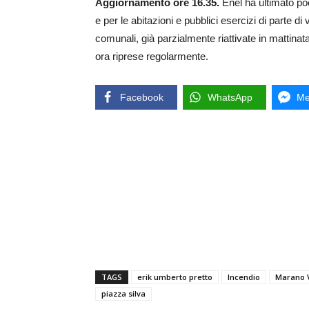
Aggiornamento ore 16.35.
Enel ha ultimato pochi
e per le abitazioni e pubblici esercizi di parte di
comunali, già parzialmente riattivate in mattinat
ora riprese regolarmente.
Facebook
WhatsApp
Me
TAGS
erik umberto pretto
Incendio
Marano V
piazza silva