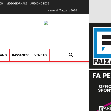
CO
VIDEOGIORNALE
AUDIONOTIZIE
venerdì 7 agosto 2026
IANO
BASSANESE
VENETO