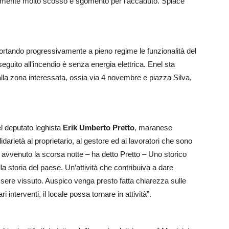
vviamente molto scosso e sgomento per l’accaduto. Spiace
portando progressivamente a pieno regime le funzionalità del
eguito all’incendio è senza energia elettrica. Enel sta
a alla zona interessata, ossia via 4 novembre e piazza Silva,
el deputato leghista
Erik Umberto Pretto
, maranese
darietà al proprietario, al gestore ed ai lavoratori che sono
hi avvenuto la scorsa notte – ha detto Pretto – Uno storico
a storia del paese. Un’attività che contribuiva a dare
ssere vissuto. Auspico venga presto fatta chiarezza sulle
interventi, il locale possa tornare in attività”.