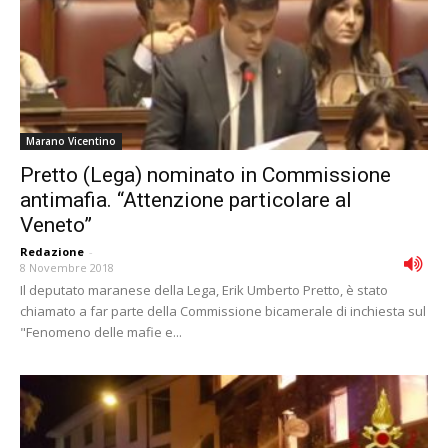
Marano Vicentino
Pretto (Lega) nominato in Commissione
antimafia. “Attenzione particolare al
Veneto”
Redazione
-
8 Novembre 2018
Il deputato maranese della Lega, Erik Umberto Pretto, è stato
chiamato a far parte della Commissione bicamerale di inchiesta sul
"Fenomeno delle mafie e...