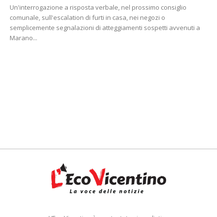
Un'interrogazione a risposta verbale, nel prossimo consiglio
comunale, sull'escalation di furti in casa, nei negozi o
semplicemente segnalazioni di atteggiamenti sospetti avvenuti a
Marano...