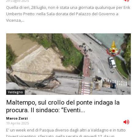
29 Luglio 2025
Quella di ieri, 28 luglio, non è stata una giornata qualunque per Erik
Umberto Pretto: nella Sala dorata del Palazzo del Governo a
Vicenza,...
Valdagno
Maltempo, sul crollo del ponte indaga la
procura. Il sindaco: “Eventi...
Marco Zorzi
-
19 Aprile 2025
E' un week end di Pasqua diverso dagli altri a Valdagno e in tutto
l'ovest vicentino, sferzato, nella serata di giovedì 17, da un...