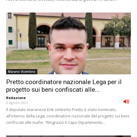
Marano Vicentino
Pretto coordinatore nazionale Lega per il
progetto sui beni confiscati alle...
Redazione
-
3 Agosto 2021
Il deputato maranese Erik Umberto Pretto è stato nominato,
all'interno della Lega, coordinatore nazionale del progetto sui beni
confiscati alle mafie. “Ringrazio il Capo Dipartimento...