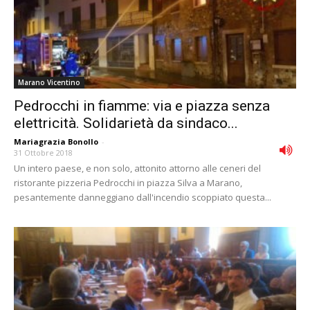
Marano Vicentino
Pedrocchi in fiamme: via e piazza senza
elettricità. Solidarietà da sindaco...
Mariagrazia Bonollo
-
31 Ottobre 2018
Un intero paese, e non solo, attonito attorno alle ceneri del
ristorante pizzeria Pedrocchi in piazza Silva a Marano,
pesantemente danneggiano dall'incendio scoppiato questa...