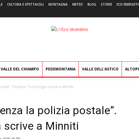
LE
CULTURA E SPETTACOLI
MONTAGNA
METEO
BLOG
STORIE
ECO ENERGETI
L'Eco
Vicentino
VALLE DEL CHIAMPO
PEDEMONTANA
VALLE DELL’ASTICO
ALTOP
stale”. Pasubio Tecnologia scrive a Minniti
enza la polizia postale”.
scrive a Minniti
o 2018 18:38
)