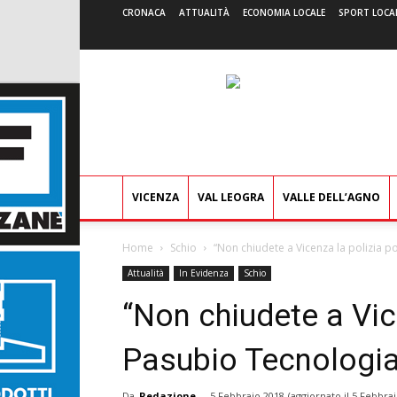
CRONACA
ATTUALITÀ
ECONOMIA LOCALE
SPORT LOCA
VICENZA
VAL LEOGRA
VALLE DELL’AGNO
Home
Schio
“Non chiudete a Vicenza la polizia po
Attualità
In Evidenza
Schio
“Non chiudete a Vic
Pasubio Tecnologia 
Da
Redazione
-
5 Febbraio 2018
(aggiornato il
5 Febbrai