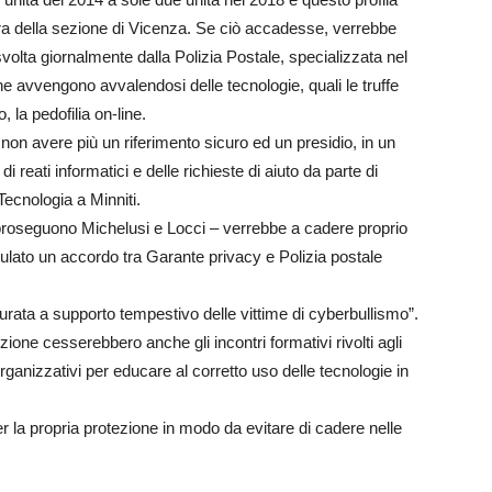
sura della sezione di Vicenza. Se ciò accadesse, verrebbe
 svolta giornalmente dalla Polizia Postale, specializzata nel
che avvengono avvalendosi delle tecnologie, quali le truffe
o, la pedofilia on-line.
a non avere più un riferimento sicuro ed un presidio, in un
i reati informatici e delle richieste di aiuto da parte di
Tecnologia a Minniti.
– proseguono Michelusi e Locci – verrebbe a cadere proprio
tipulato un accordo tra Garante privacy e Polizia postale
tturata a supporto tempestivo delle vittime di cyberbullismo”.
one cesserebbero anche gli incontri formativi rivolti agli
 organizzativi per educare al corretto uso delle tecnologie in
er la propria protezione in modo da evitare di cadere nelle