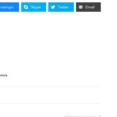
ssenger
Skype
Twitter
Email
cenza