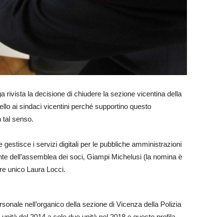
a rivista la decisione di chiudere la sezione vicentina della
llo ai sindaci vicentini perché supportino questo
n tal senso.
 gestisce i servizi digitali per le pubbliche amministrazioni
ente dell’assemblea dei soci, Giampi Michelusi (la nomina è
re unico Laura Locci.
rsonale nell’organico della sezione di Vicenza della Polizia
unità del 2014 a sole due unità nel 2018 e questo profila