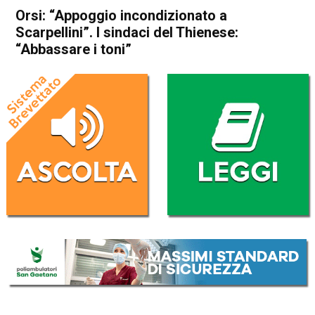
Orsi: “Appoggio incondizionato a
Scarpellini”. I sindaci del Thienese:
“Abbassare i toni”
Home
Schio
Cronaca
In Evidenza
Schio
Orsi: “Appoggio
incondizionato a Scarpellini”.
I sindaci del Thienese:
“Abbassare i toni”
Da
Mariagrazia Bonollo
13 Marzo 2018
(aggiornato il
14 Marzo 2018 9:10
)