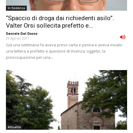
In Evidenza
“Spaccio di droga dai richiedenti asilo”.
Valter Orsi sollecita prefetto e...
Daniele Dal Dosso
-
29 Agosto 2017
Già una settimana fa aveva preso carta e penna e aveva inviato
una lettera a prefetto e questore di Vicenza: oggetto, la
preoccupazione per una...
Attualità