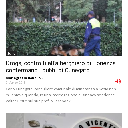
Schio
Droga, controlli all’alberghiero di Tonezza
confermano i dubbi di Cunegato
Mariagrazia Bonollo
-
9 Marzo 2018
Carlo Cunegato, consigliere comunale di minoranza a Schio non
millantava quando, in una interrogazione al sindaco scledense
Valter Orsi e sul suo profilo Facebook,...