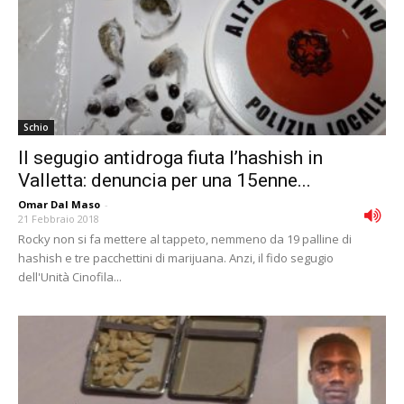
Schio
Il segugio antidroga fiuta l’hashish in
Valletta: denuncia per una 15enne...
Omar Dal Maso
-
21 Febbraio 2018
Rocky non si fa mettere al tappeto, nemmeno da 19 palline di
hashish e tre pacchettini di marijuana. Anzi, il fido segugio
dell'Unità Cinofila...