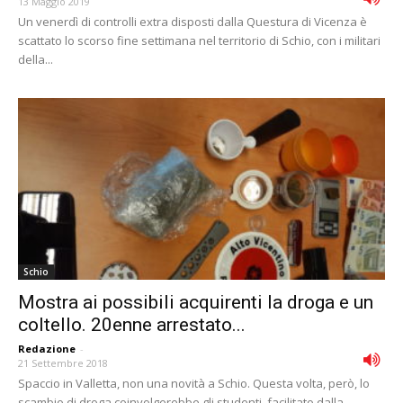
13 Maggio 2019
Un venerdì di controlli extra disposti dalla Questura di Vicenza è
scattato lo scorso fine settimana nel territorio di Schio, con i militari
della...
Schio
Mostra ai possibili acquirenti la droga e un
coltello. 20enne arrestato...
Redazione
-
21 Settembre 2018
Spaccio in Valletta, non una novità a Schio. Questa volta, però, lo
scambio di droga coinvolgerebbe gli studenti, facilitato dalla