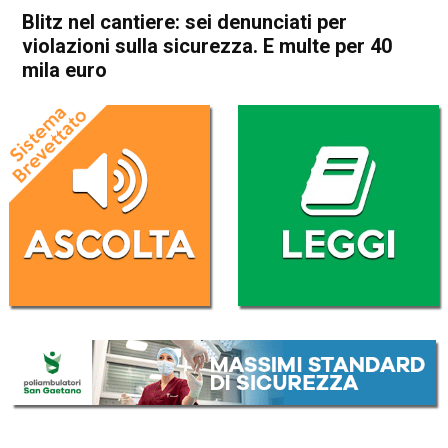
Blitz nel cantiere: sei denunciati per
violazioni sulla sicurezza. E multe per 40
mila euro
Home
Schio
Piovene Rocchette
Cronaca
In Evidenza
Schio
Piovene Rocchette
Blitz nel cantiere: sei
denunciati per violazioni sulla
sicurezza. E multe per 40
mila euro
Da
Omar Dal Maso
26 Luglio 2025
(aggiornato il
26 Luglio 2025 23:46
)