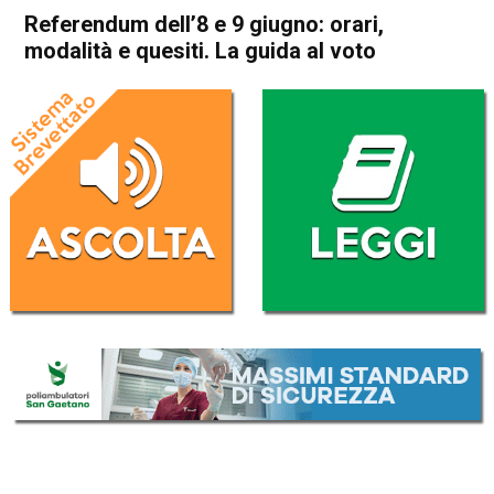
Referendum dell’8 e 9 giugno: orari,
modalità e quesiti. La guida al voto
Home
Politica Italia
Politica Italia
Referendum dell’8 e 9 giugno:
orari, modalità e quesiti. La
guida al voto
Da
Redazione Nazionale
7 Giugno 2025
(aggiornato il
7 Giugno 2025 23:33
)
ASCOLTA L'AUDIO