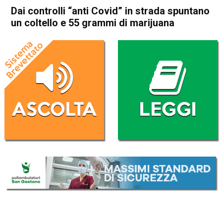
Dai controlli “anti Covid” in strada spuntano
un coltello e 55 grammi di marijuana
Home
Schio
Piovene Rocchette
Cronaca
In Evidenza
Schio
Piovene Rocchette
Dai controlli “anti Covid” in
strada spuntano un coltello e
55 grammi di marijuana
Da
Omar Dal Maso
15 Marzo 2021
(aggiornato il
15 Marzo 2021 16:35
)
ASCOLTA L'AUDIO