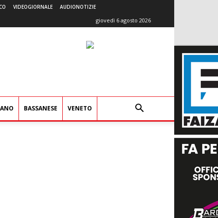
CO
VIDEOGIORNALE
AUDIONOTIZIE
giovedì 6 agosto 2026
IANO
BASSANESE
VENETO