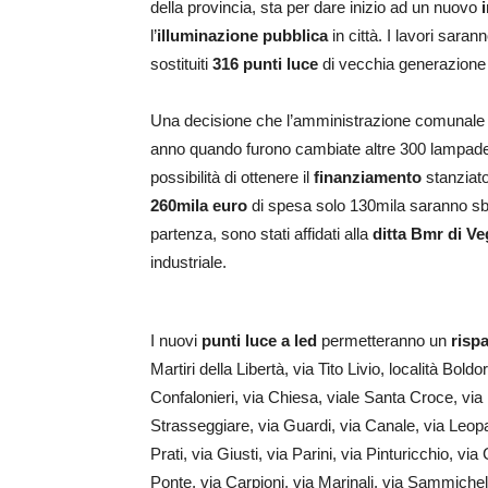
della provincia, sta per dare inizio ad un nuovo
l’
illuminazione pubblica
in città. I lavori saran
sostituiti
316 punti luce
di vecchia generazion
Una decisione che l’amministrazione comunale h
anno quando furono cambiate altre 300 lampade pe
possibilità di ottenere il
finanziamento
stanziato
260mila euro
di spesa solo 130mila saranno sbor
partenza, sono stati affidati alla
ditta Bmr di V
industriale.
I nuovi
punti luce a led
permetteranno un
risp
Martiri della Libertà, via Tito Livio, località Bol
Confalonieri, via Chiesa, viale Santa Croce, vi
Strasseggiare, via Guardi, via Canale, via Leopar
Prati, via Giusti, via Parini, via Pinturicchio, v
Ponte, via Carpioni, via Marinali, via Sammicheli