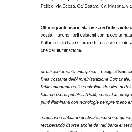
Pellico, via Scesa, Ca’ Bottara, Ca’ Masotta, via
Oltre ai
punti luce
in alcune zone l’
intervento
s
sostituiti anche i pali esistenti con nuove arma
Palladio e dei Nani si procederà alla verniciatura d
che dell’illuminazione.
«
L’efficientamento energetico –
spiega il Sindac
linea costante dell’Amministrazione Comunale. Oltr
l’efficientamento della centralina idraulica di Po
l’illuminazione pubblica (Pcill), sono stati pro
punti illuminanti con tecnologie sempre meno ene
“
Ogni anno abbiamo destinato risorse su questo 
recuperando risorse anche da vari bandi emessi