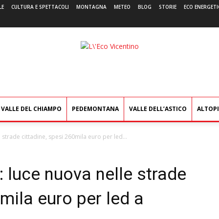
LE
CULTURA E SPETTACOLI
MONTAGNA
METEO
BLOG
STORIE
ECO ENERGETI
L'Eco
Vicentino
VALLE DEL CHIAMPO
PEDEMONTANA
VALLE DELL’ASTICO
ALTOP
strade cittadine, spesi 260mila euro per led...
 luce nuova nelle strade
mila euro per led a