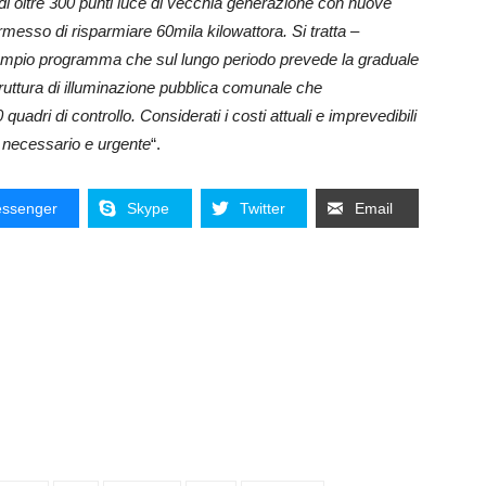
 di oltre 300 punti luce di vecchia generazione con nuove
sso di risparmiare 60mila kilowattora. Si tratta –
iù ampio programma che sul lungo periodo prevede la graduale
struttura di illuminazione pubblica comunale che
uadri di controllo. Considerati i costi attuali e imprevedibili
ù necessario e urgente
“.
ssenger
Skype
Twitter
Email