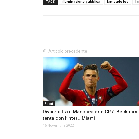
TAGS
illuminazione pubblica
lampade led
la
Articolo precedente
Sport
Divorzio tra il Manchester e CR7. Beckham 
tenta con l’Inter… Miami
16 Novembre 2022