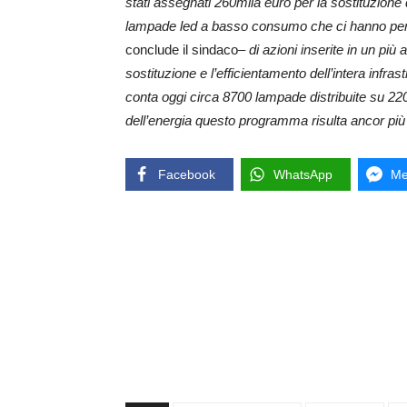
stati assegnati 260mila euro per la sostituzione
lampade led a basso consumo che ci hanno perme
conclude il sindaco
– di azioni inserite in un p
sostituzione e l’efficientamento dell’intera infra
conta
oggi
circa 8700 lampade distribuite su 220 q
dell’energia questo programma risulta ancor pi
Facebook
WhatsApp
Me