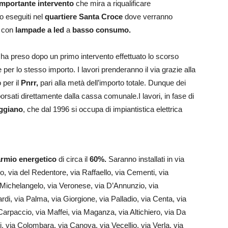
importante intervento
che mira a riqualificare
no eseguiti nel
quartiere Santa Croce
dove verranno
e con
lampade a led
a
basso consumo.
a preso dopo un primo intervento effettuato lo scorso
r lo stesso importo. I lavori prenderanno il via grazie alla
 per il
Pnrr,
pari alla metà dell’importo totale. Dunque dei
sati direttamente dalla cassa comunale.I lavori, in fase di
eggiano
, che dal 1996 si occupa di impiantistica elettrica
armio energetico
di circa il
60%.
Saranno installati in via
doro, via del Redentore, via Raffaello, via Cementi, via
a Michelangelo, via Veronese, via D’Annunzio, via
di, via Palma, via Giorgione, via Palladio, via Centa, via
ia Carpaccio, via Maffei, via Maganza, via Altichiero, via Da
, via Colombara, via Canova, via Vecellio, via Verla, via