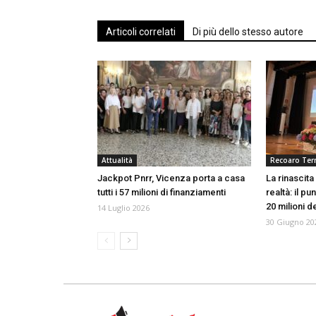
Articoli correlati
Di più dello stesso autore
Attualità
Recoaro Te
Jackpot Pnrr, Vicenza porta a casa
La rinascit
tutti i 57 milioni di finanziamenti
realtà: il pu
20 milioni d
14 Luglio 2026
30 Giugno 20