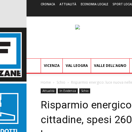
CRONACA
ATTUALITÀ
ECONOMIA LOCALE
SPORT LOCA
VICENZA
VAL LEOGRA
VALLE DELL’AGNO
Home
Schio
Risparmio energico: luce nuova nelle 
Attualità
In Evidenza
Schio
Risparmio energico:
cittadine, spesi 260