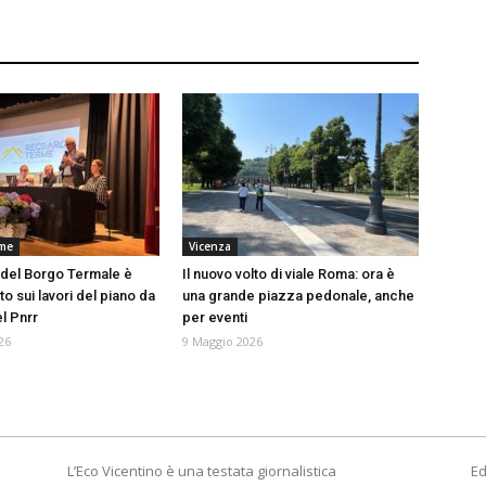
rme
Vicenza
a del Borgo Termale è
Il nuovo volto di viale Roma: ora è
nto sui lavori del piano da
una grande piazza pedonale, anche
el Pnrr
per eventi
26
9 Maggio 2026
L’Eco Vicentino è una testata giornalistica
Ed