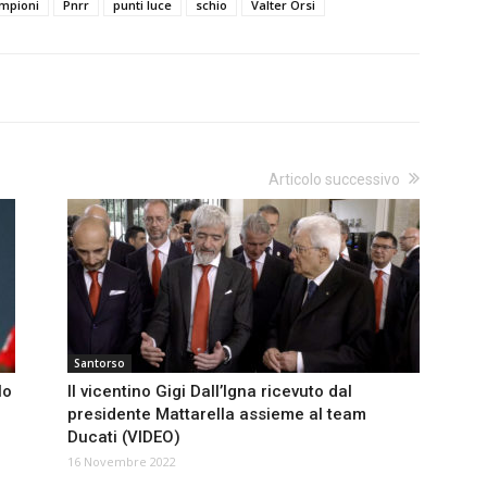
mpioni
Pnrr
punti luce
schio
Valter Orsi
Articolo successivo
Santorso
lo
Il vicentino Gigi Dall’Igna ricevuto dal
presidente Mattarella assieme al team
Ducati (VIDEO)
16 Novembre 2022