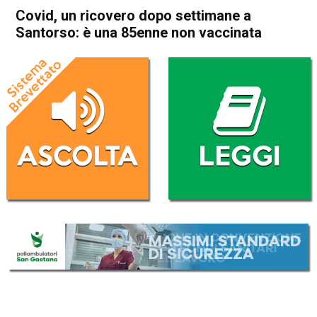
Covid, un ricovero dopo settimane a
Santorso: è una 85enne non vaccinata
Home
Schio
Santorso
Cronaca
In Evidenza
Schio
Santorso
Covid, un ricovero dopo
settimane a Santorso: è una
85enne non vaccinata
Da
Redazione
21 Luglio 2021
(aggiornato il
21 Luglio 2021 19:12
)
ASCOLTA L'AUDIO