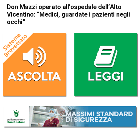
Don Mazzi operato all’ospedale dell’Alto
Vicentino: “Medici, guardate i pazienti negli
occhi”
Home
Schio
Santorso
Attualità
In Evidenza
Schio
Santorso
Don Mazzi operato
all’ospedale dell’Alto
Vicentino: “Medici, guardate i
pazienti negli occhi”
Da
Redazione
16 Ottobre 2017
(aggiornato il
17 Ottobre 2017 13:03
)