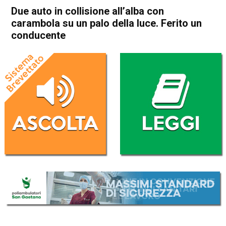
Due auto in collisione all’alba con
carambola su un palo della luce. Ferito un
conducente
Home
Schio
Santorso
Cronaca
In Evidenza
Schio
Santorso
Due auto in collisione all’alba
con carambola su un palo
della luce. Ferito un
conducente
Da
Omar Dal Maso
14 Novembre 2022
(aggiornato il
14 Novembre 2022 13:38
)