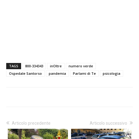
TAGS
800-334343
inOltre
numero verde
Ospedale Santorso
pandemia
Parlami di Te
psicologia
Articolo precedente
Articolo successivo