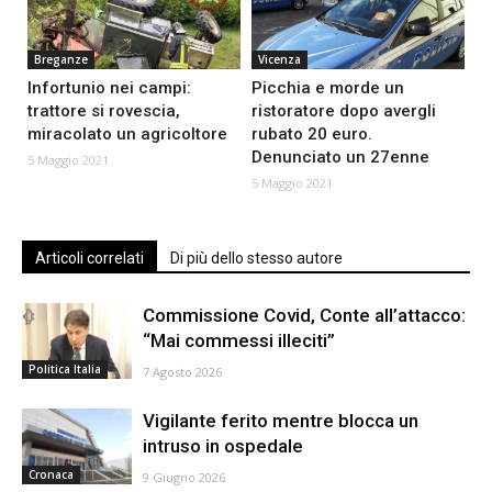
Breganze
Vicenza
Infortunio nei campi:
Picchia e morde un
trattore si rovescia,
ristoratore dopo avergli
miracolato un agricoltore
rubato 20 euro.
Denunciato un 27enne
5 Maggio 2021
5 Maggio 2021
Articoli correlati
Di più dello stesso autore
Commissione Covid, Conte all’attacco:
“Mai commessi illeciti”
Politica Italia
7 Agosto 2026
Vigilante ferito mentre blocca un
intruso in ospedale
Cronaca
9 Giugno 2026