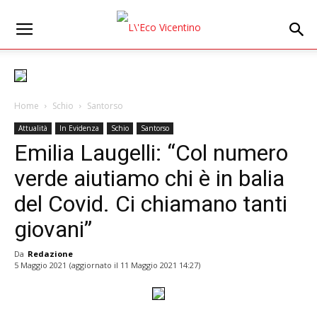
Home
Schio
Santorso
Attualità
In Evidenza
Schio
Santorso
Emilia Laugelli: “Col numero
verde aiutiamo chi è in balia
del Covid. Ci chiamano tanti
giovani”
Da
Redazione
5 Maggio 2021
(aggiornato il
11 Maggio 2021 14:27
)