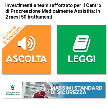
Investimenti e team rafforzato per il Centro
di Procreazione Medicalmente Assistita: in
2 mesi 50 trattamenti
Home
Schio
Santorso
Attualità
In Evidenza
Schio
Santorso
Investimenti e team
rafforzato per il Centro di
Procreazione Medicalmente
Assistita: in 2 mesi 50
trattamenti
Da
Redazione
1 Aprile 2023
(aggiornato il
1 Aprile 2023 18:59
)