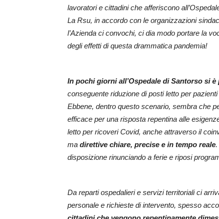
lavoratori e cittadini che afferiscono all’Ospedal
La Rsu, in accordo con le organizzazioni sindac
l’Azienda ci convochi, ci dia modo portare la vo
degli effetti di questa drammatica pandemia!
In pochi giorni all’Ospedale di Santorso si è 
conseguente riduzione di posti letto per pazienti 
Ebbene, dentro questo scenario, sembra che per
efficace per una risposta repentina alle esigenz
letto per ricoveri Covid, anche attraverso il coi
ma
direttive chiare, precise e in tempo reale
disposizione rinunciando a ferie e riposi
program
Da reparti ospedalieri e servizi territoriali ci arr
personale e richieste di intervento, spesso ac
cittadini che vengono repentinamente dimessi