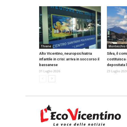
Thiene
Montecchio 
Alto Vicentino, neuropsichiatria
Silva, il com
infantile in crisi: arriva in soccorso il
costituisca a
bassanese
depositata 
31 Luglio 2026
23 Luglio 202