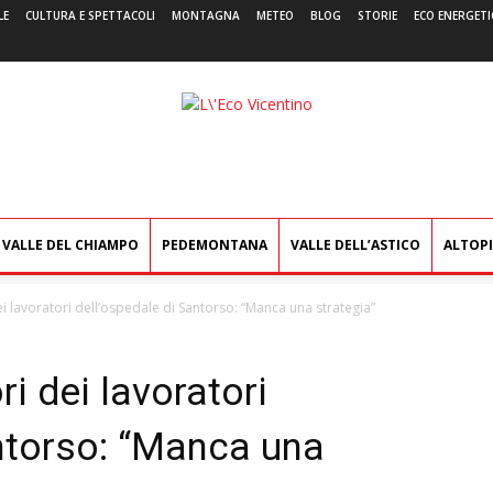
LE
CULTURA E SPETTACOLI
MONTAGNA
METEO
BLOG
STORIE
ECO ENERGETI
L'Eco
Vicentino
VALLE DEL CHIAMPO
PEDEMONTANA
VALLE DELL’ASTICO
ALTOP
ei lavoratori dell’ospedale di Santorso: “Manca una strategia”
ri dei lavoratori
antorso: “Manca una