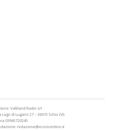
itore: Valliland Radio srl
a Lago di Lugano 27 – 36015 Schio (VI)
Iva 03945720245
edazione:
redazione@ecovicentino.it