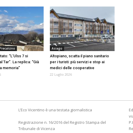
Precalcino
Asiago
itato: “L’Ulss 7 si
Altopiano, scatta il piano sanitario
l Tar”. La replica: “Già
per i turisti: più servizi e stop ai
la memoria”
medici delle cooperative
6
22 Luglio 2026
L’Eco Vicentino è una testata giornalistica
Ed
vi
Registrazione n. 16/2016 del Registro Stampa del
P.
Tribunale di Vicenza
R