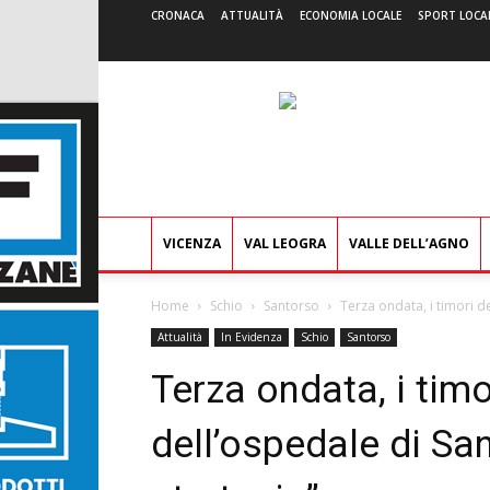
CRONACA
ATTUALITÀ
ECONOMIA LOCALE
SPORT LOCA
VICENZA
VAL LEOGRA
VALLE DELL’AGNO
Home
Schio
Santorso
Terza ondata, i timori d
Attualità
In Evidenza
Schio
Santorso
Terza ondata, i timo
dell’ospedale di S