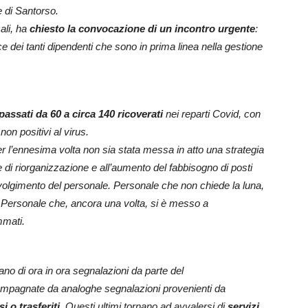
e di Santorso.
ali, ha
chiesto la convocazione di un incontro
urgente
:
ce dei tanti dipendenti che sono in
prima linea nella gestione
passati da 60 a circa 140 ricoverati
nei reparti
Covid, con
non positivi al virus.
 l’ennesima volta non sia stata messa in atto
una strategia
e di riorganizzazione e all’aumento
del fabbisogno di posti
nvolgimento del
personale. Personale che non chiede la luna,
.
Personale che, ancora una volta, si è messo a
mati.
ivano di ora in ora segnalazioni da parte del
compagnate da analoghe segnalazioni provenienti
da
 o trasferiti
. Questi ultimi tornano ad avvalersi
di
servizi