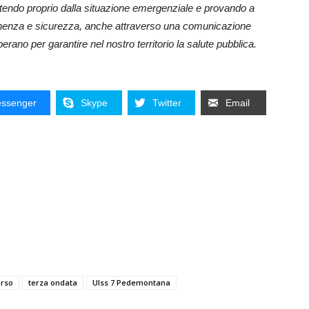
tendo proprio dalla
situazione emergenziale e provando a
enenza e
sicurezza, anche attraverso una comunicazione
perano per garantire nel nostro territorio la salute pubblica.
ssenger
Skype
Twitter
Email
orso
terza ondata
Ulss 7 Pedemontana