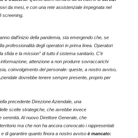
ssivi da mesi, e con una rete assistenziale
impegnata nel
i screening.
 anno dall’inizio della pandemia, sta emergendo
che, se
la professionalità degli operatori in
prima linea. Operatori
a sfida e la mission” di
tutto il sistema sanitario. C’è
e informazione,
attenzione a non produrre sovraccarichi
rsia,
coinvolgimento del personale: queste, a nostro avviso,
Aziendale dovrebbe tenere sempre presente, proprio per
della precedente Direzione Aziendale, una
elle scelte strategiche, che avrebbe invece
e serenità. Al nuovo Direttore Generale, che
l territorio ma che non ha ancora convocato i
rappresentati
 e di garantire quanto finora a
nostro avviso
è mancato: