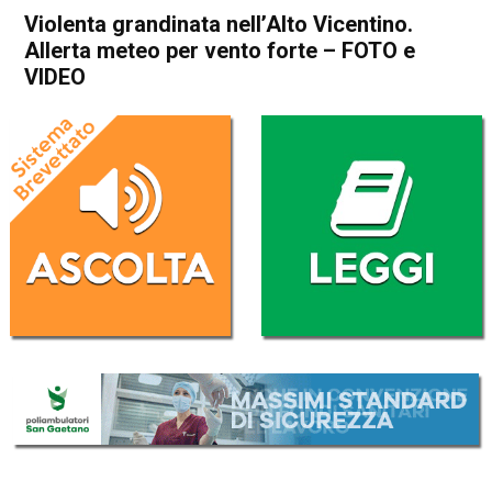
Violenta grandinata nell’Alto Vicentino.
Allerta meteo per vento forte – FOTO e
VIDEO
Home
Schio
Santorso
Cronaca
In Evidenza
Schio
Santorso
Violenta grandinata nell’Alto
Vicentino. Allerta meteo per
vento forte – FOTO e VIDEO
Da
Mariagrazia Bonollo
25 Settembre 2020
(aggiornato il
26 Settembre 2020 9:51
)
ASCOLTA L'AUDIO