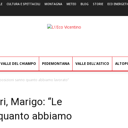
LE
CULTURA E SPETTACOLI
MONTAGNA
METEO
BLOG
STORIE
ECO ENERGETI
L'Eco
Vicentino
VALLE DEL CHIAMPO
PEDEMONTANA
VALLE DELL’ASTICO
ALTOP
opposizioni sanno quanto abbiamo lavorato”
ri, Marigo: “Le
 quanto abbiamo