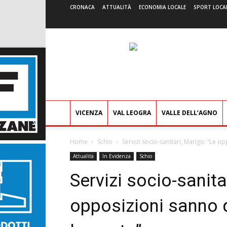
CRONACA
ATTUALITÀ
ECONOMIA LOCALE
SPORT LOCA
VICENZA
VAL LEOGRA
VALLE DELL’AGNO
Home
Schio
Servizi socio-sanitari, Marigo: “Le 
Attualità
In Evidenza
Schio
Servizi socio-sanita
opposizioni sanno