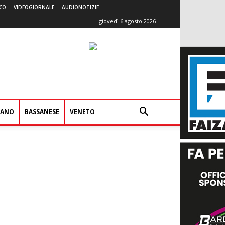
CO
VIDEOGIORNALE
AUDIONOTIZIE
giovedì 6 agosto 2026
IANO
BASSANESE
VENETO