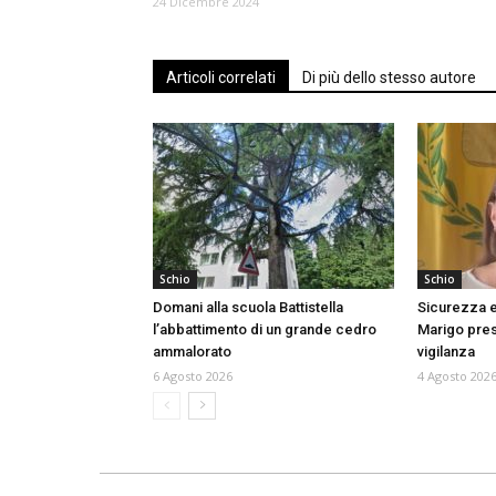
24 Dicembre 2024
Articoli correlati
Di più dello stesso autore
Schio
Schio
Domani alla scuola Battistella
Sicurezza e
l’abbattimento di un grande cedro
Marigo prese
ammalorato
vigilanza
6 Agosto 2026
4 Agosto 202