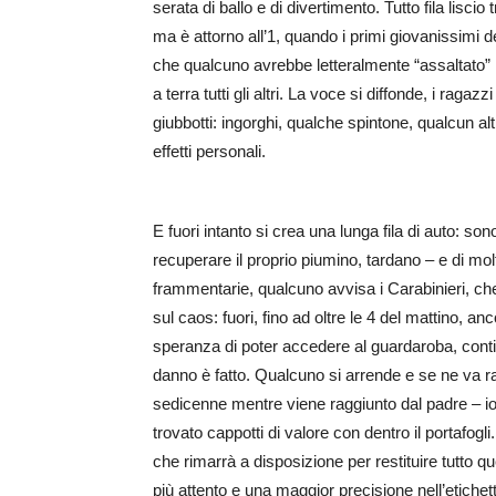
serata di ballo e di divertimento. Tutto fila lisci
ma è attorno all’1, quando i primi giovanissimi de
che qualcuno avrebbe letteralmente “assaltato”
a terra tutti gli altri. La voce si diffonde, i rag
giubbotti: ingorghi, qualche spintone, qualcun a
effetti personali.
E fuori intanto si crea una lunga fila di auto: son
recuperare il proprio piumino, tardano – e di molto
frammentarie, qualcuno avvisa i Carabinieri, ch
sul caos: fuori, fino ad oltre le 4 del mattino, a
speranza di poter accedere al guardaroba, conting
danno è fatto. Qualcuno si arrende e se ne va 
sedicenne mentre viene raggiunto dal padre – i
trovato cappotti di valore con dentro il portafog
che rimarrà a disposizione per restituire tutto 
più attento e una maggior precisione nell’etichet