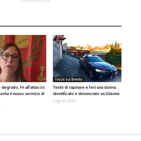
24 Dicembre 2024
Tezze sul Brenta
 degrado, Fn all’attacco.
Tentò di rapinare e ferì una donna:
nta il nuovo servizio di
identificato e denunciato un 62enne
4 Agosto 2026
6