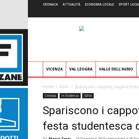
CRONACA
ATTUALITÀ
ECONOMIA LOCALE
SPORT LOCA
VICENZA
VAL LEOGRA
VALLE DELL’AGNO
Home
Schio
Spariscono i cappotti, bagarre nottu
Cronaca
In Evidenza
Schio
Spariscono i cappot
festa studentesca 
Da
Marco Zorzi
-
24 Dicembre 2024
(aggiornato il
26 Di