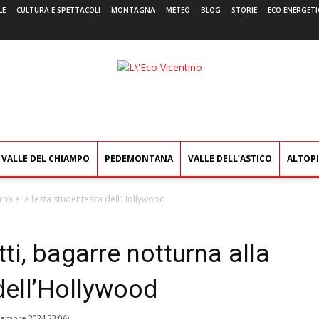
LE
CULTURA E SPETTACOLI
MONTAGNA
METEO
BLOG
STORIE
ECO ENERGETI
L'Eco
Vicentino
VALLE DEL CHIAMPO
PEDEMONTANA
VALLE DELL’ASTICO
ALTOP
rna alla festa studentesca dell’Hollywood
ti, bagarre notturna alla
dell’Hollywood
cembre 2024 23:06
)