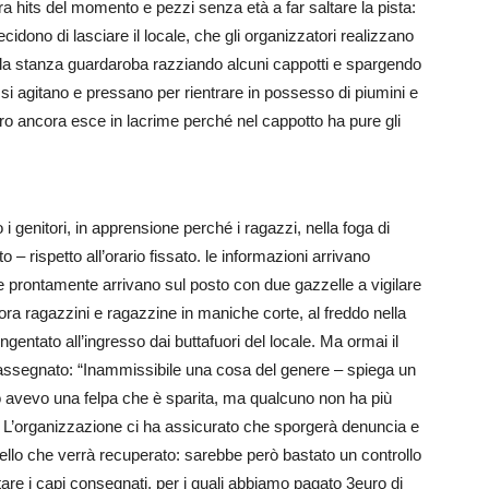
o tra hits del momento e pezzi senza età a far saltare la pista:
cidono di lasciare il locale, che gli organizzatori realizzano
 la stanza guardaroba razziando alcuni cappotti e spargendo
azzi si agitano e pressano per rientrare in possesso di piumini e
ltro ancora esce in lacrime perché nel cappotto ha pure gli
o i genitori, in apprensione perché i ragazzi, nella foga di
 – rispetto all’orario fissato. le informazioni arrivano
e prontamente arrivano sul posto con due gazzelle a vigilare
ncora ragazzini e ragazzine in maniche corte, al freddo nella
entato all’ingresso dai buttafuori del locale. Ma ormai il
rassegnato: “Inammissibile una cosa del genere – spiega un
o avevo una felpa che è sparita, ma qualcuno non ha più
li. L’organizzazione ci ha assicurato che sporgerà denuncia e
quello che verrà recuperato: sarebbe però bastato un controllo
tare i capi consegnati, per i quali abbiamo pagato 3euro di