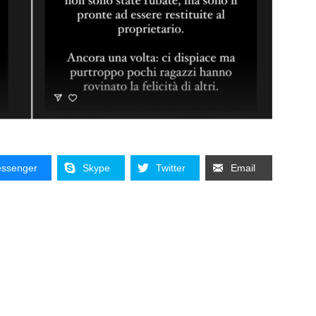
ssenger
Skype
Twitter
Email