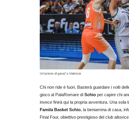
Un'azione di gara2 a Valencia
Chi non ride è fuori. Basterà guardare i volti delle
gioco al PalaRomare di
Schio
per capire chi and
invece finirà qui la propria avventura. Una sola 
Famila Basket Schio
, la beniamina di casa, inf
Final Four, obiettivo prestigioso del club altovic