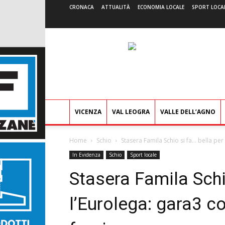
CRONACA
ATTUALITÀ
ECONOMIA LOCALE
SPORT LOCA
VICENZA
VAL LEOGRA
VALLE DELL’AGNO
Home
Schio
Stasera Famila Schio si fa… bella per l
In Evidenza
Schio
Sport locale
Stasera Famila Schi
l’Eurolega: gara3 co