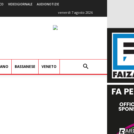
CO
VIDEOGIORNALE
AUDIONOTIZIE
venerdì 7 agosto 2026
IANO
BASSANESE
VENETO