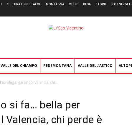
LE
CULTURA E SPETTACOLI
MONTAGNA
METEO
BLOG
STORIE
ECO ENERGETI
L'Eco
Vicentino
VALLE DEL CHIAMPO
PEDEMONTANA
VALLE DELL’ASTICO
ALTOP
’Eurolega: gara3 col Valencia, chi...
o si fa… bella per
l Valencia, chi perde è