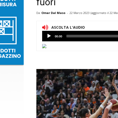
fuori
Da
Omar Dal Maso
-
22 Marzo 2023
(aggiornato il
22 Ma
ASCOLTA L'AUDIO
Lettore
00:00
Audio