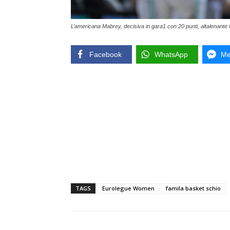
L’americana Mabrey, decisiva in gara1 con 20 punti, altalenante 
Facebook
WhatsApp
Me
TAGS
Eurolegue Women
famila basket schio