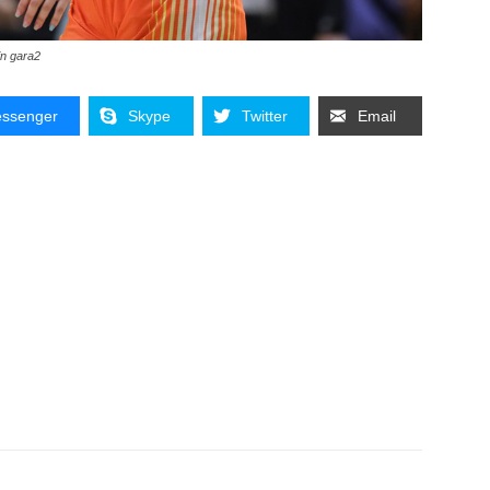
in gara2
ssenger
Skype
Twitter
Email