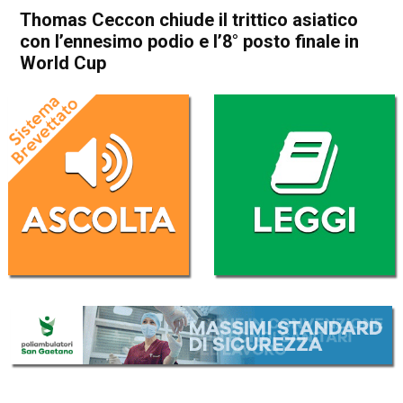
Thomas Ceccon chiude il trittico asiatico
con l’ennesimo podio e l’8° posto finale in
World Cup
Home
Schio
In Evidenza
Schio
Sport locale
Thomas Ceccon chiude il
trittico asiatico con
l’ennesimo podio e l’8° posto
finale in World Cup
Da
Omar Dal Maso
4 Novembre 2024
(aggiornato il
4 Novembre 2024 19:23
)