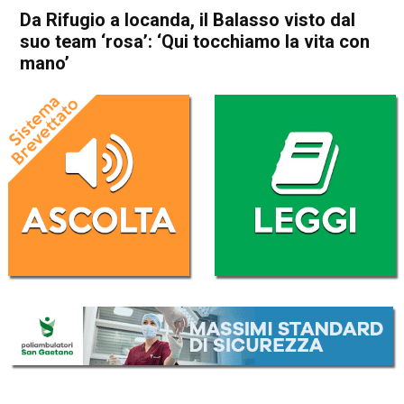
Da Rifugio a locanda, il Balasso visto dal
suo team ‘rosa’: ‘Qui tocchiamo la vita con
mano’
Home
Schio
Valli del Pasubio
Attualità
In Evidenza
Schio
Valli del Pasubio
Da Rifugio a locanda, il
Balasso visto dal suo team
‘rosa’: ‘Qui tocchiamo la vita
con mano’
Da
Marco Zorzi
1 Maggio 2023
(aggiornato il
2 Maggio 2023 12:06
)